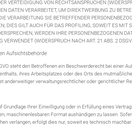
R VERTEIDIGUNG VON RECHTSANSPRÜCHEN (WIDERSPRUC
 DATEN VERARBEITET, UM DIREKTWERBUNG ZU BETREIB
DIE VERARBEITUNG SIE BETREFFENDER PERSONENBEZO
; DIES GILT AUCH FÜR DAS PROFILING, SOWEIT ES MIT
IDERSPRECHEN, WERDEN IHRE PERSONENBEZOGENEN DA
VERWENDET (WIDERSPRUCH NACH ART. 21 ABS. 2 DSGV
en Aufsichts­behörde
GVO steht den Betroffenen ein Beschwerderecht bei einer Au
enthalts, ihres Arbeitsplatzes oder des Orts des mutmaßlich
 anderweitiger verwaltungsrechtlicher oder gerichtlicher Re
f Grundlage Ihrer Einwilligung oder in Erfüllung eines Vertrag
gen, maschinenlesbaren Format aushändigen zu lassen. Sofern
en verlangen, erfolgt dies nur, soweit es technisch machbar 