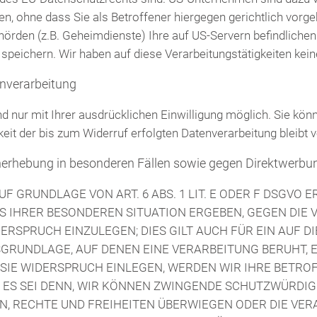
, ohne dass Sie als Betroffener hiergegen gerichtlich vorge
örden (z.B. Geheimdienste) Ihre auf US-Servern befindlic
speichern. Wir haben auf diese Verarbeitungstätigkeiten kein
enverarbeitung
 nur mit Ihrer ausdrücklichen Einwilligung möglich. Sie könne
eit der bis zum Widerruf erfolgten Datenverarbeitung bleibt 
erhebung in besonderen Fällen sowie gegen Direktwerbu
 GRUNDLAGE VON ART. 6 ABS. 1 LIT. E ODER F DSGVO E
US IHRER BESONDEREN SITUATION ERGEBEN, GEGEN DIE
RSPRUCH EINZULEGEN; DIES GILT AUCH FÜR EIN AUF 
TSGRUNDLAGE, AUF DENEN EINE VERARBEITUNG BERUHT, 
SIE WIDERSPRUCH EINLEGEN, WERDEN WIR IHRE BETR
 ES SEI DENN, WIR KÖNNEN ZWINGENDE SCHUTZWÜRDIG
EN, RECHTE UND FREIHEITEN ÜBERWIEGEN ODER DIE VER